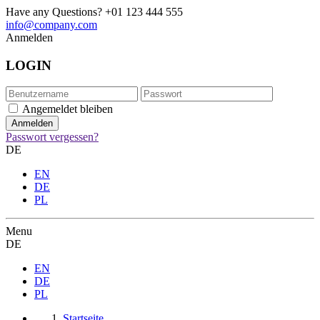
Have any Questions?
+01 123 444 555
info@company.com
Anmelden
LOGIN
Angemeldet bleiben
Passwort vergessen?
DE
EN
DE
PL
Menu
DE
EN
DE
PL
Startseite