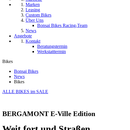
Marken
Leasing
Custom Bikes
Über Uns
Bonsai Bikes Racing-Team
News
Angebote
Kontakt
Beratungstermin
Werkstatttermin
Bikes
Bonsai Bikes
News
Bikes
ALLE BIKES im SALE
BERGAMONT E-Ville Edition
Weit fort und Straßen