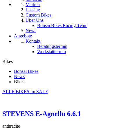
Marken
Leasing
Custom Bikes
Über Uns
Bonsai Bikes Racing-Team
News
Angebote
Kontakt
Beratungstermin
Werkstatttermin
Bikes
Bonsai Bikes
News
Bikes
ALLE BIKES im SALE
STEVENS E-Agnello 6.6.1
anthracite