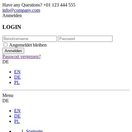
Have any Questions?
+01 123 444 555
info@company.com
Anmelden
LOGIN
Angemeldet bleiben
Passwort vergessen?
DE
EN
DE
PL
Menu
DE
EN
DE
PL
Startseite