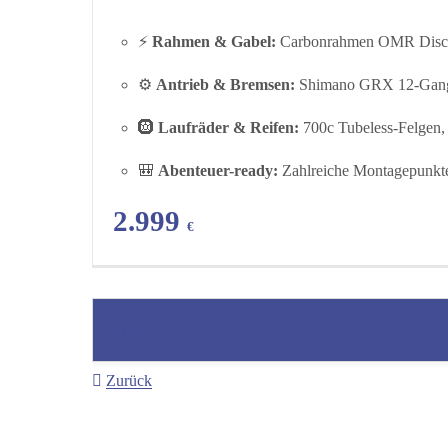
⚡
Rahmen & Gabel:
Carbonrahmen OMR Disc, 
⚙️
Antrieb & Bremsen:
Shimano GRX 12-Gang, h
🛞
Laufräder & Reifen:
700c Tubeless-Felgen,
🎒
Abenteuer-ready:
Zahlreiche Montagepunkte
2.999
€
Zurück