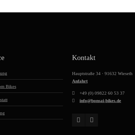
ce
Kontakt
tung
Hauptstraße 34 · 91632 Wieseth
Anfahrt
om Bikes
+49 (0) 09822 60 53 37
tatt
info@bonsai-bikes.de
ing