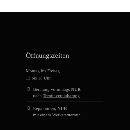
Öffnungszeiten
Montag bis Freitag
13 bis 18 Uhr
Beratung vormittags
NUR
nach
Terminvereinbarung
.
Reparaturen,
NUR
mit einem
Werkstatttermin
.