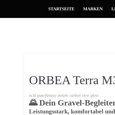
STARTSEITE
MARKEN
L
ORBEA Terra M
acid gum/fantasy purple carbon view gloss
🌄 Dein Gravel-Begleite
Leistungsstark, komfortabel und